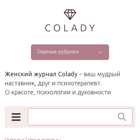
...
Главные рубрики
Женский журнал Colady
– ваш мудрый
наставник, друг и психотерапевт.
О красоте, психологии и духовности
Поиск по сайту
Главная
>
Тайные знания
> -