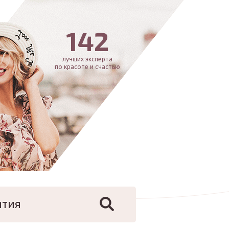
142
лучших эксперта
по красоте и счастью
ятия
йфстайл