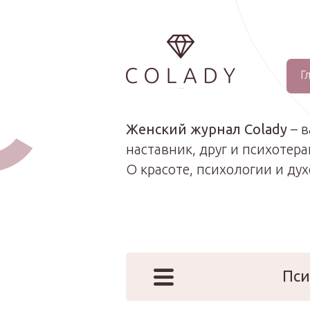
Г
...
Женский журнал Colady
– 
наставник, друг и психотера
О красоте, психологии и ду
Пси
Наши эк