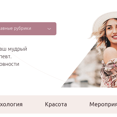
лавные рубрики
ваш мудрый
певт.
ховности
хология
Красота
Меропри
сперты
Расскажи о себе!
Ла