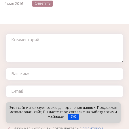
Ответить
4 мая 2016
Комментарий
Ваше имя
Ваш e-mail
Этот сайт использует cookie для хранения данных. Продолжая
Комментировать
использовать сайт, Вы даете свое согласие на работу с этими
файлами.
OK
Нажимая кнопку, вы соглашаетесь с
политикой