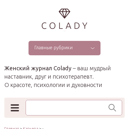
...
Главные рубрики
Женский журнал Colady
– ваш мудрый
наставник, друг и психотерапевт.
О красоте, психологии и духовности
Поиск по сайту
Главная
>
Карьера
> -