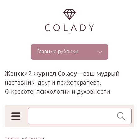
...
Главные рубрики
Женский журнал Colady
– ваш мудрый
наставник, друг и психотерапевт.
О красоте, психологии и духовности
Поиск по сайту
Главная
>
Красота
> -