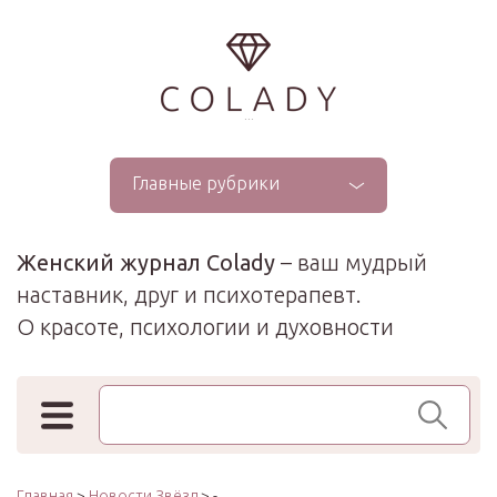
...
Главные рубрики
Женский журнал Colady
– ваш мудрый
наставник, друг и психотерапевт.
О красоте, психологии и духовности
Поиск по сайту
Главная
>
Новости Звёзд
> -