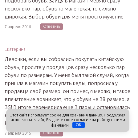
подобрать обувь. Зайдя в магазин меряю сразу
несколько пар, обувь то маленькая, то сильно
широкая. Выбор обуви для меня просто мучение
Ответить
7 апреля 2016
Екатерина
Девочки, если вы собрались покупать китайскую
обувь, просите у продавцов сразу несколько пар
обуви по размерам. У меня был такой случай, когда
пришла в магазин покупать кеды, попросила у
продавца свой размер, он принес, я меряю, и такое
впечатление возникает, что у обуви не 38 размер, а
35! В итоге перемерила еще 3 пары и остановилась
на 41! Это просто ужас, какая маломерная обувь в
Этот сайт использует cookie для хранения данных. Продолжая
использовать сайт, Вы даете свое согласие на работу с этими
Китае.
файлами.
OK
Ответить
7 апреля 2016