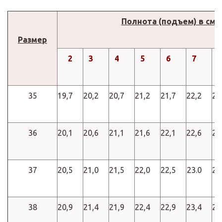
Полнота (подъем) в см
Размер
2
3
4
5
6
7
8
35
19,7
20,2
20,7
21,2
21,7
22,2
22
36
20,1
20,6
21,1
21,6
22,1
22,6
23
37
20,5
21,0
21,5
22,0
22,5
23.0
23
38
20,9
21,4
21,9
22,4
22,9
23,4
23