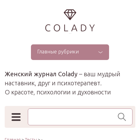
...
Главные рубрики
Женский журнал Colady
– ваш мудрый
наставник, друг и психотерапевт.
О красоте, психологии и духовности
Поиск по сайту
Главная
>
Тесты
> -