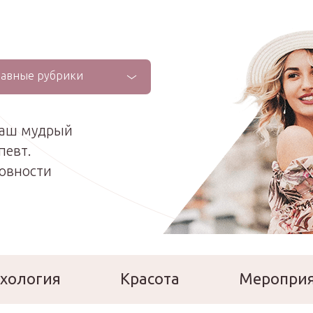
лавные рубрики
ваш мудрый
певт.
ховности
хология
Красота
Меропри
сперты
Расскажи о себе!
Ла