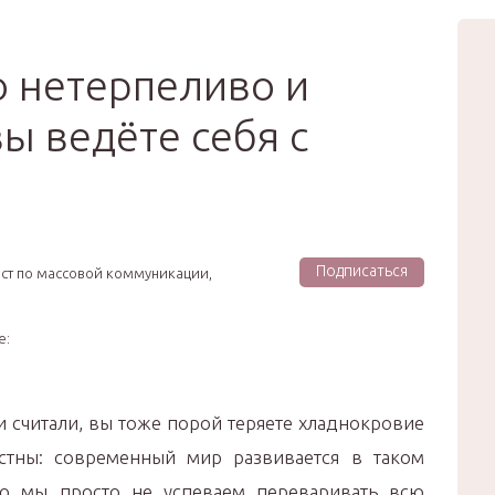
вью
Мода
Звёзды
Зд
Сертификат
о нетерпеливо и
ы ведёте себя с
Подписаться
ист по массовой коммуникации,
е:
 считали, вы тоже порой теряете хладнокровие
стны: современный мир развивается в таком
то мы просто не успеваем переваривать всю