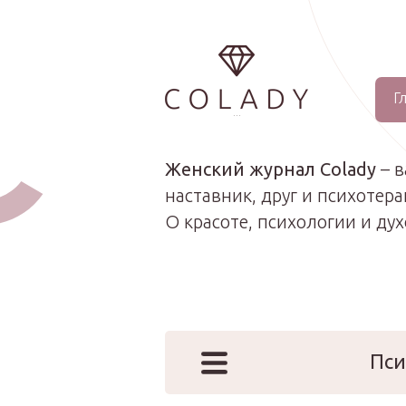
Г
...
Женский журнал Colady
– 
наставник, друг и психотера
О красоте, психологии и ду
Пси
Наши эк