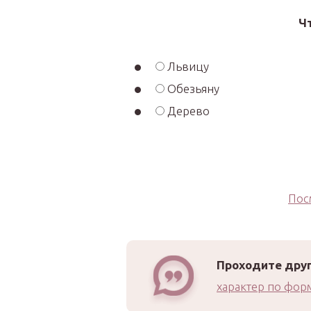
Ч
Львицу
Обезьяну
Дерево
Пос
Проходите друг
характер по фор