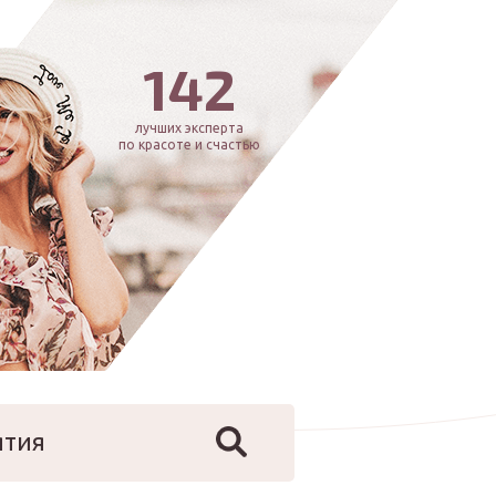
142
лучших эксперта
по красоте и счастью
ятия
йфстайл