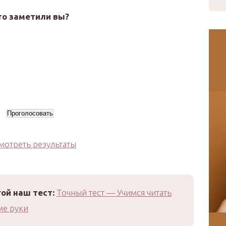
то заметили вы?
мотреть результаты
ой наш тест:
Точный тест — Учимся читать
ме руки