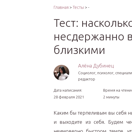
Интер
Главная
>
Тесты
> -
Тест: наскольк
несдержанно в
близкими
Алёна Дубинец
Социолог, психолог, специал
редактор
Дата написания:
Время на чтени
28 февраля 2021
2 минуты
Каким бы терпеливым вы себя ни
и выходите из себя. Будем че
неимоверно быстром темпе, ч