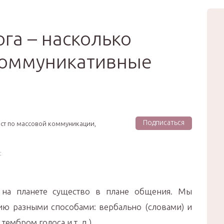
вью
Мода
Звёзды
Зд
Сертификат
ога – насколько
коммуникативные
Подписаться
ист по массовой коммуникации,
:
 на планете существо в плане общения. Мы
ю разными способами: вербально (словами) и
ембром голоса и т. д.).