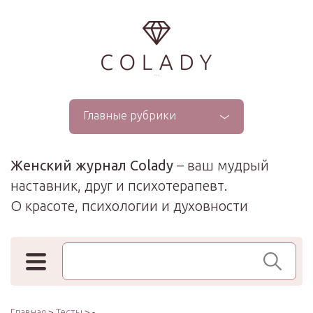
...
Главные рубрики
Женский журнал Colady
– ваш мудрый
наставник, друг и психотерапевт.
О красоте, психологии и духовности
Поиск по сайту
Главная
>
Тесты
> -