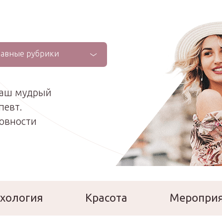
лавные рубрики
ваш мудрый
певт.
ховности
хология
Красота
Меропри
сперты
Расскажи о себе!
Ла