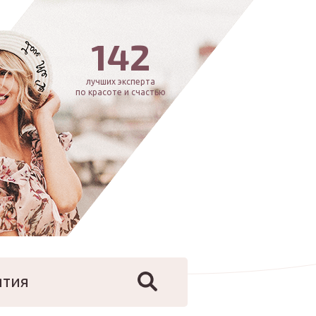
142
лучших эксперта
по красоте и счастью
ятия
йфстайл