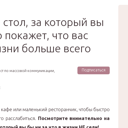
вью
Мода
Звёзды
Зд
Сертификат
 стол, за который вы
о покажет, что вас
изни больше всего
Подписаться
ист по массовой коммуникации,
:
в кафе или маленький ресторанчик, чтобы быстро
то расслабиться.
Посмотрите внимательно на
который вы бы ни за что в жизни НЕ сели!