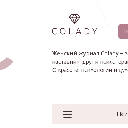
Г
...
Женский журнал Colady
– 
наставник, друг и психотера
О красоте, психологии и ду
Пси
Наши эк