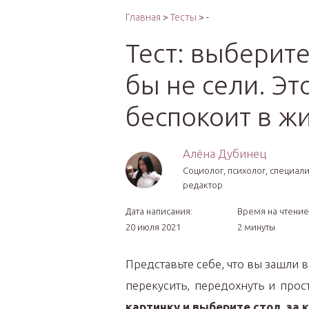
Интер
Главная
>
Тесты
> -
Тест: выберите
бы не сели. Эт
беспокоит в ж
Алёна Дубинец
Социолог, психолог, специал
редактор
Дата написания:
Время на чтение
20 июля 2021
2 минуты
Представьте себе, что вы зашли 
перекусить, передохнуть и прос
картинку и выберите стол, за 