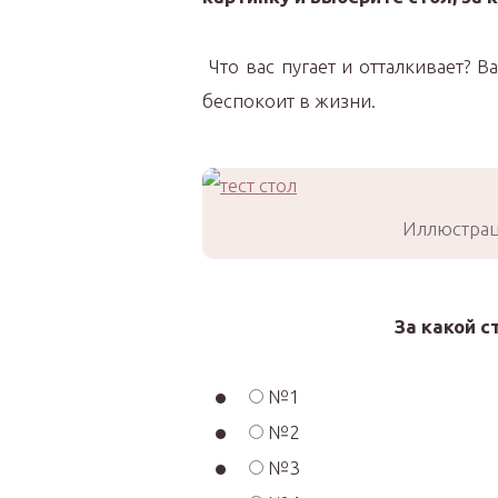
Что вас пугает и отталкивает? 
беспокоит в жизни.
Иллюстрац
За какой с
№1
№2
№3