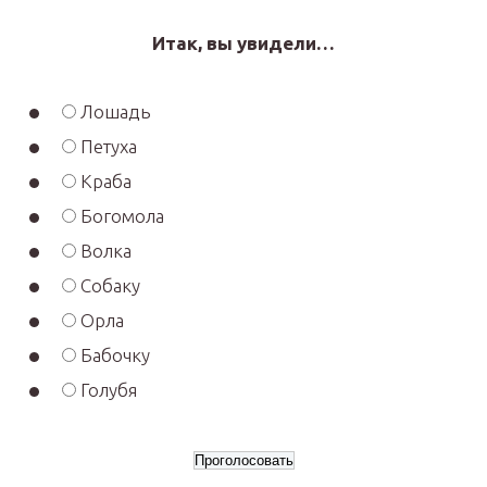
Итак, вы увидели…
Лошадь
Петуха
Краба
Богомола
Волка
Собаку
Орла
Бабочку
Голубя