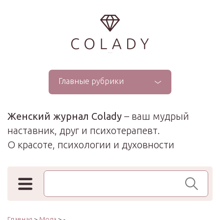
...
Главные рубрики
Женский журнал Colady
– ваш мудрый
наставник, друг и психотерапевт.
О красоте, психологии и духовности
Поиск по сайту
Главная
>
Мода
> -