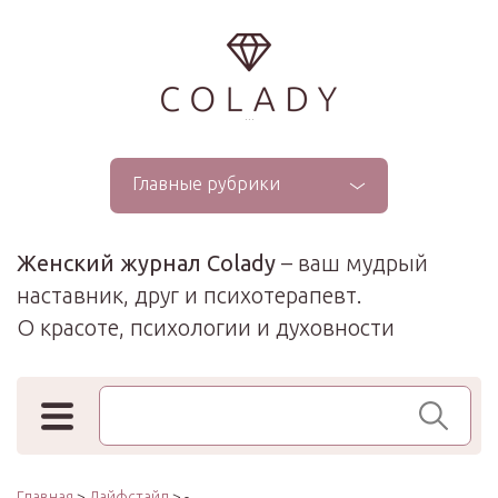
...
Главные рубрики
Женский журнал Colady
– ваш мудрый
наставник, друг и психотерапевт.
О красоте, психологии и духовности
Поиск по сайту
Главная
>
Лайфстайл
> -