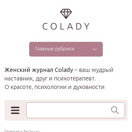
...
Главные рубрики
Женский журнал Colady
– ваш мудрый
наставник, друг и психотерапевт.
О красоте, психологии и духовности
Поиск по сайту
Главная
>
Тесты
> -