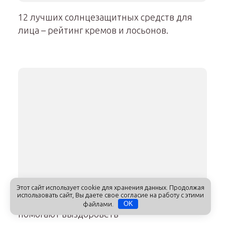
12 лучших солнцезащитных средств для
лица – рейтинг кремов и лосьонов.
Этот сайт использует cookie для хранения данных. Продолжая
использовать сайт, Вы даете свое согласие на работу с этими
14 продуктов на нашей кухне, которые
файлами.
OK
помогают выздороветь