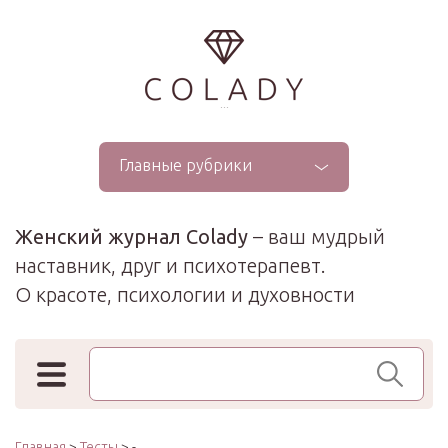
...
Главные рубрики
Женский журнал Colady
– ваш мудрый
наставник, друг и психотерапевт.
О красоте, психологии и духовности
Поиск по сайту
Главная
>
Тесты
> -