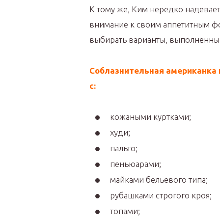
К тому же, Ким нередко надевае
внимание к своим аппетитным ф
выбирать варианты, выполненные
Соблазнительная американка 
с:
кожаными куртками;
худи;
пальто;
пеньюарами;
майками бельевого типа;
рубашками строгого кроя;
топами;