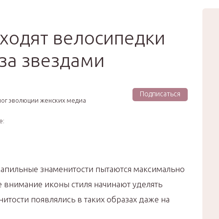
вью
Мода
Звёзды
Зд
Сертификат
входят велосипедки
за звездами
Подписаться
лог эволюции женских медиа
е:
сапильные знаменитости пытаются максимально
е внимание иконы стиля начинают уделять
итости появлялись в таких образах даже на