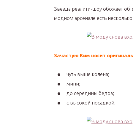
Звезда реалити-шоу обожает обт
модном арсенале есть несколько
Зачастую Ким носит оригинал
чуть выше колена;
мини;
до середины бедра;
с высокой посадкой.