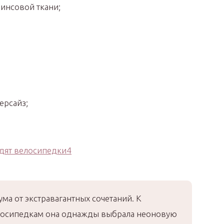
инсовой ткани;
рсайз;
ма от экстравагантных сочетаний. К
осипедкам она однажды выбрала неоновую