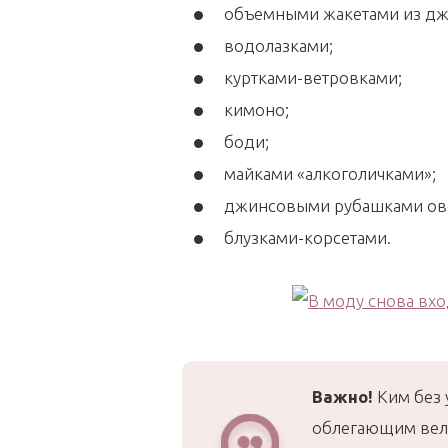
объемными жакетами из дж
водолазками;
куртками-ветровками;
кимоно;
боди;
майками «алкоголичками»;
джинсовыми рубашками ове
блузками-корсетами.
Важно!
Ким без у
облегающим вел