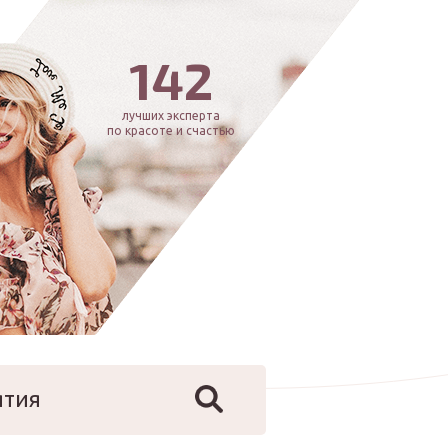
142
лучших эксперта
по красоте и счастью
ятия
йфстайл