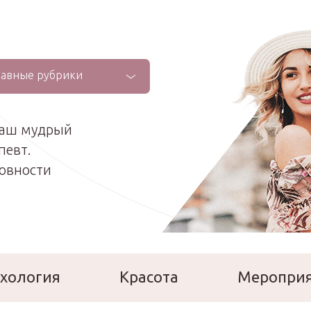
лавные рубрики
ваш мудрый
певт.
ховности
хология
Красота
Меропри
сперты
Расскажи о себе!
Ла