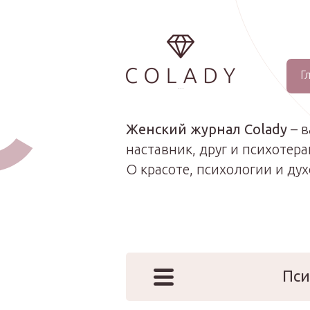
Г
...
Женский журнал Colady
– 
наставник, друг и психотера
О красоте, психологии и ду
Пси
Наши эк