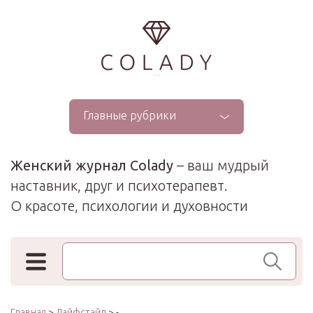
...
Главные рубрики
Женский журнал Colady
– ваш мудрый
наставник, друг и психотерапевт.
О красоте, психологии и духовности
Поиск по сайту
Главная
>
Лайфстайл
> -