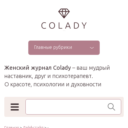
...
Главные рубрики
Женский журнал Colady
– ваш мудрый
наставник, друг и психотерапевт.
О красоте, психологии и духовности
Поиск по сайту
Главная
>
Лайфстайл
> -