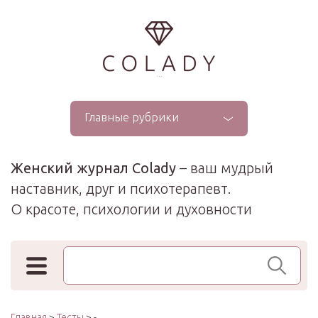
...
Главные рубрики
Женский журнал Colady
– ваш мудрый
наставник, друг и психотерапевт.
О красоте, психологии и духовности
Поиск по сайту
Главная
>
Тесты
> -