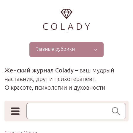
...
Главные рубрики
Женский журнал Colady
– ваш мудрый
наставник, друг и психотерапевт.
О красоте, психологии и духовности
Поиск по сайту
Главная
>
Мода
> -