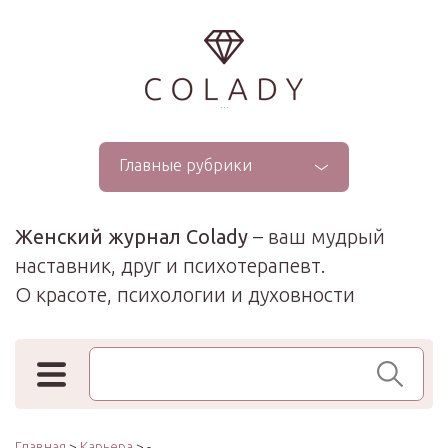
...
Главные рубрики
Женский журнал Colady
– ваш мудрый
наставник, друг и психотерапевт.
О красоте, психологии и духовности
Поиск по сайту
Главная
>
Карьера
> -