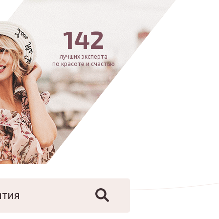
142
лучших эксперта
по красоте и счастью
ятия
йфстайл