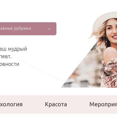
лавные рубрики
ваш мудрый
певт.
ховности
хология
Красота
Меропри
сперты
Расскажи о себе!
Ла