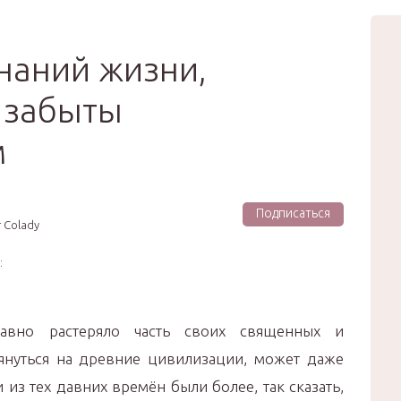
вью
Мода
Звёзды
Зд
Сертификат
наний жизни,
 забыты
м
Подписаться
 Colady
:
давно растеряло часть своих священных и
януться на древние цивилизации, может даже
 из тех давних времён были более, так сказать,