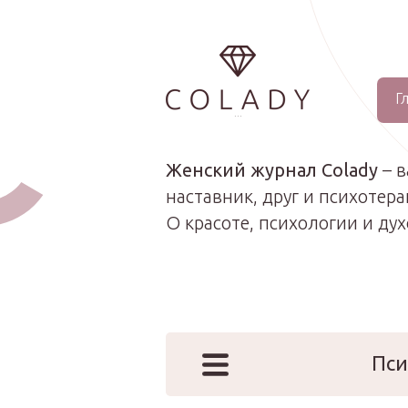
Г
...
Женский журнал Colady
– 
наставник, друг и психотера
О красоте, психологии и ду
Пси
Наши эк