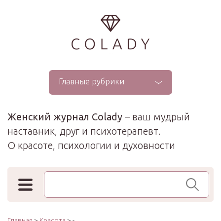
...
Главные рубрики
Женский журнал Colady
– ваш мудрый
наставник, друг и психотерапевт.
О красоте, психологии и духовности
Поиск по сайту
Главная
>
Красота
> -