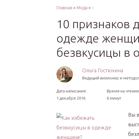
Интер
Главная
>
Мода
> -
10 признаков д
одежде женщин
безвкусицы в 
Ольга Гостюхина
Ведущий визионер и методо
Дата написания:
Время на чтение
1 декабря 2016
6 минут
Вы в
выгл
без