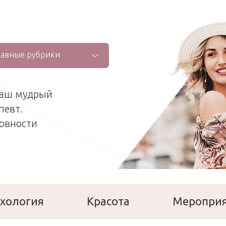
лавные рубрики
ваш мудрый
певт.
ховности
хология
Красота
Меропри
сперты
Расскажи о себе!
Ла