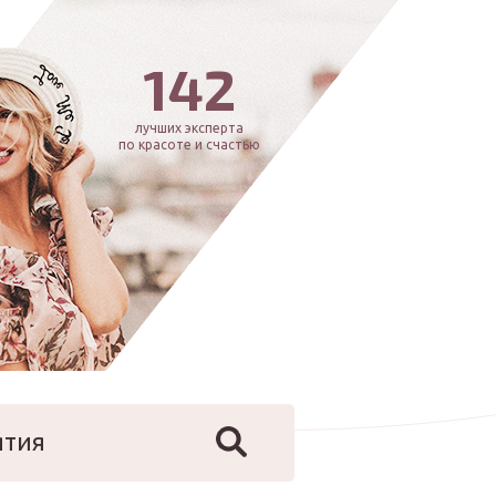
142
лучших эксперта
по красоте и счастью
ятия
йфстайл