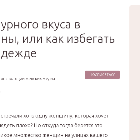
вью
Мода
Звёзды
Зд
Сертификат
урного вкуса в
ы, или как избегать
одежде
Подписаться
лог эволюции женских медиа
:
стречали хоть одну женщину, которая хочет
ядеть плохо? Но откуда тогда берется это
ликое множество женщин на улицах вашего