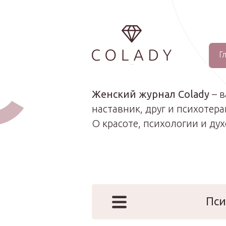
Г
...
Женский журнал Colady
– 
наставник, друг и психотера
О красоте, психологии и ду
Пси
Наши эк