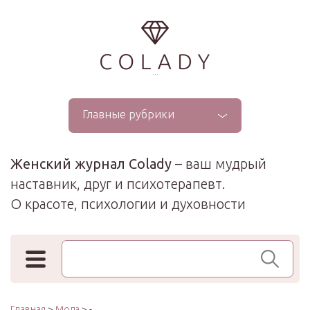
...
Главные рубрики
Женский журнал Colady
– ваш мудрый
наставник, друг и психотерапевт.
О красоте, психологии и духовности
Поиск по сайту
Главная
>
Мода
> -