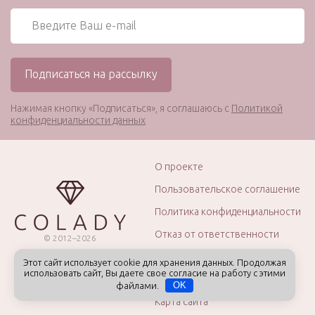
Нажимая кнопку «Подписаться», я соглашаюсь с
Политикой
конфиденциальности данных
О проекте
Пользовательское соглашение
Политика конфиденциальности
Отказ от ответственности
© 2012–2026
ИП Капцов А.Б.
Рекламная политика
Этот сайт использует cookie для хранения данных. Продолжая
Все права защищены.
использовать сайт, Вы даете свое согласие на работу с этими
Кризисные центры
16+
Возрастной рейтинг
файлами.
OK
Карта сайта