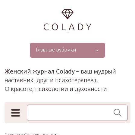
...
Главные рубрики
Женский журнал Colady
– ваш мудрый
наставник, друг и психотерапевт.
О красоте, психологии и духовности
Поиск по сайту
Главная
>
Сила личности
> -