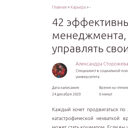
Интер
Главная
>
Карьера
> -
42 эффективны
менеджмента, 
управлять св
Александра Сторожев
Cпециалист в социальной пси
университета
Дата написания:
Время на чтение
24 декабря 2020
6 минут
Каждый хочет продвигаться по 
катастрофической нехваткой вр
может стать кошмаром. Если вы у