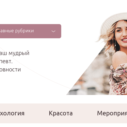
лавные рубрики
ваш мудрый
певт.
ховности
хология
Красота
Меропри
сперты
Расскажи о себе!
Ла