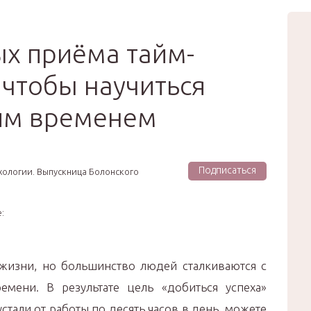
вью
Мода
Звёзды
Зд
Сертификат
х приёма тайм-
чтобы научиться
оим временем
а
Подписаться
хологии. Выпускница Болонского
:
жизни, но большинство людей сталкиваются с
емени. В результате цель «добиться успеха»
стали от работы по десять часов в день, можете