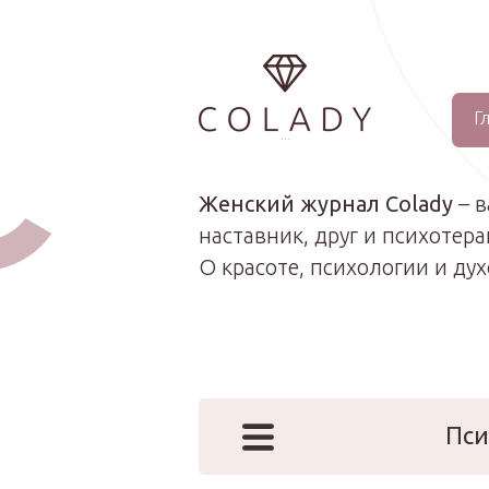
Г
...
Женский журнал Colady
– 
наставник, друг и психотера
О красоте, психологии и ду
Пси
Наши эк