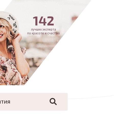
142
лучших эксперта
по красоте и счастью
ятия
йфстайл