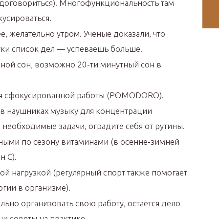
, договориться). Многофункциональность там
кусироваться.
е, желательно утром. Ученые доказали, что
уки список дел — успеваешь больше.
чной сон, возможно 20-ти минутный сон в
ля сфокусированной работы (POMODORO).
 в наушниках музыку для концентрации
 необходимые задачи, оградите себя от рутины.
ными по сезону витаминами (в осенне-зимней
 С).
ой нагрузкой (регулярный спорт также помогает
гии в организме).
ильно организовать свою работу, остается дело
и советы на практике.