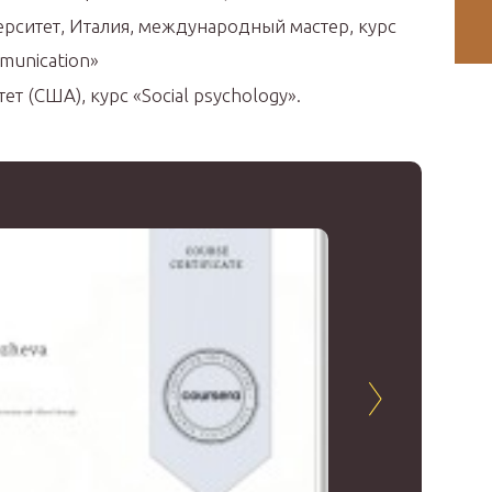
рситет, Италия, международный мастер, курс
mmunication»
т (США), курс «Social psychology».