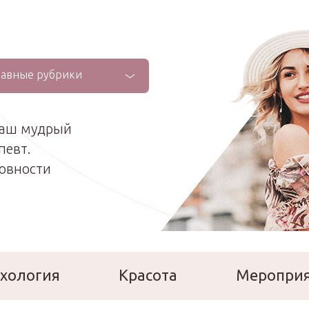
лавные рубрики
ваш мудрый
певт.
ховности
хология
Красота
Меропри
сперты
Расскажи о себе!
Ла