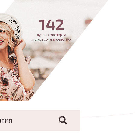
142
лучших эксперта
по красоте и счастью
ятия
йфстайл