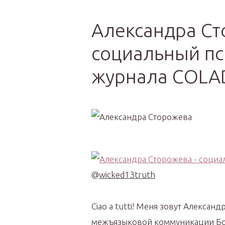
Интер
Александра С
социальный пс
журнала COLA
@
wicked13truth
Ciao a tutti! Меня зовут Алексан
межъязыковой коммуникации Бол