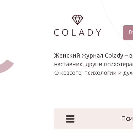
Г
...
Женский журнал Colady
– 
наставник, друг и психотера
О красоте, психологии и ду
Пси
Наши эк