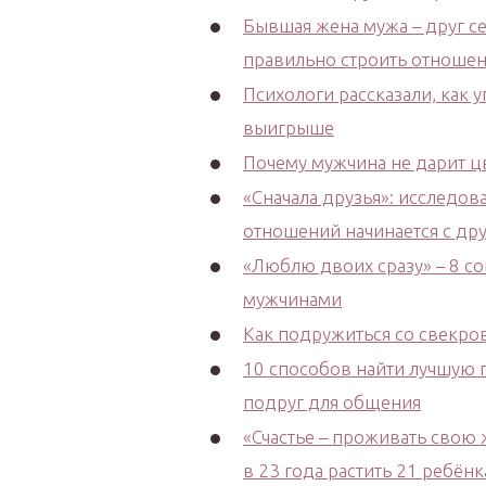
Бывшая жена мужа – друг се
правильно строить отноше
Психологи рассказали, как у
выигрыше
Почему мужчина не дарит цв
«Сначала друзья»: исследов
отношений начинается с д
«Люблю двоих сразу» – 8 со
мужчинами
Как подружиться со свекров
10 способов найти лучшую 
подруг для общения
«Счастье – проживать свою 
в 23 года растить 21 ребён