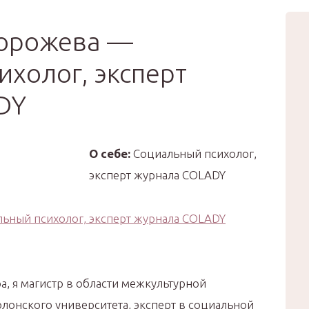
вью
Мода
Звёзды
Зд
Сертификат
торожева —
ихолог, эксперт
DY
О себе:
Социальный психолог,
эксперт журнала COLADY
дра, я магистр в области межкультурной
онского университета, эксперт в социальной