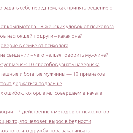
 задать себе перед тем, как принять решение о
 от компьютера – 8 женских уловок от психолога
ов настоящей подруги – какая она?
оверие в семье от психолога
а свидании – чего нельзя говорить мужчине?
ует меня»: 10 способов узнать наверняка
пешные и богатые мужчины — 10 признаков
 стоит держаться подальше
ых ошибок, которые мы совершаем в начале
моции – 7 действенных методов от психологов
щих то, что человек вырос в бедности
ков того, что дружбу пора заканчивать