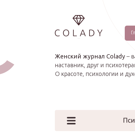
Г
...
Женский журнал Colady
– 
наставник, друг и психотера
О красоте, психологии и ду
Пси
Наши эк