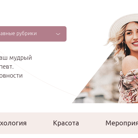
лавные рубрики
ваш мудрый
певт.
ховности
хология
Красота
Меропри
сперты
Расскажи о себе!
Ла