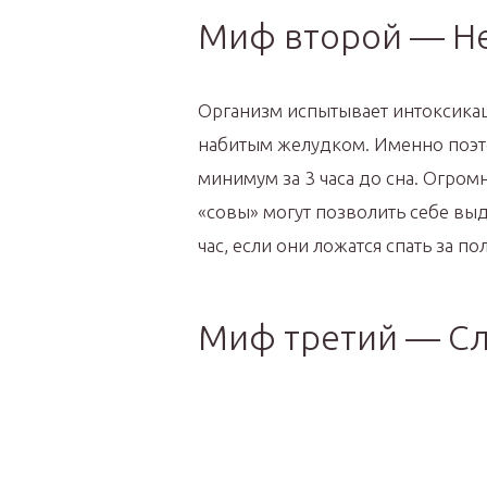
Миф второй — Не
Организм испытывает интоксикац
набитым желудком. Именно поэ
минимум за 3 часа до сна. Огро
«совы» могут позволить себе вы
час, если они ложатся спать за по
Миф третий — С