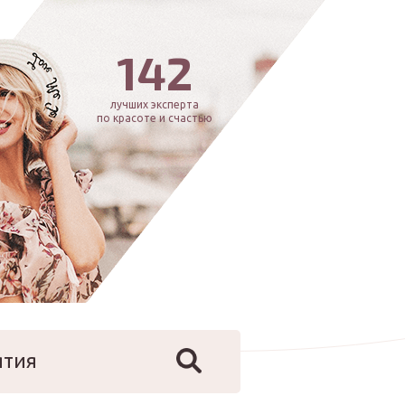
142
лучших эксперта
по красоте и счастью
ятия
йфстайл