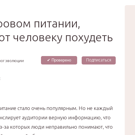
вью
Мода
Звёзды
Зд
Сертификат
ровом питании,
ют человеку похудеть
Подписаться
✔ Проверено
лог эволюции
:
итание стало очень популярным. Но не каждый
анслирует аудитории верную информацию, что
з-за которых люди неправильно понимают, что