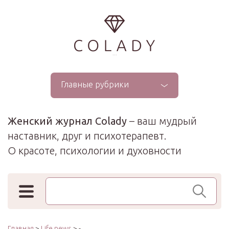
...
Главные рубрики
Женский журнал Colady
– ваш мудрый
наставник, друг и психотерапевт.
О красоте, психологии и духовности
Поиск по сайту
Главная
>
Life news
> -