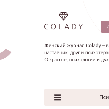
Г
...
Женский журнал Colady
– 
наставник, друг и психотера
О красоте, психологии и ду
Пси
Наши эк