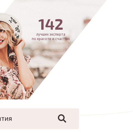
142
лучших эксперта
по красоте и счастью
ятия
йфстайл