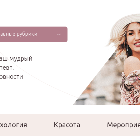
лавные рубрики
ваш мудрый
певт.
ховности
хология
Красота
Меропри
сперты
Расскажи о себе!
Ла