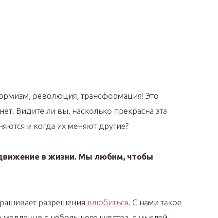
ормизм, революция, трансформация! Это
 нет. Видите ли вы, насколько прекрасна эта
няются и когда их меняют другие?
движение в жизни. Мы любим, чтобы
спрашивает разрешения
влюбиться
. С нами такое
о медленно с небольшого чувства, с мыслей,