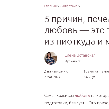
Интер
Главная
>
Лайфстайл
> -
5 причин, поч
любовь — это 
из ниоткуда и 
Елена Вставская
Журналист
Дата написания:
Время на чтение
2 мая 2024
6 минут
Самая красивая
любовь
та, котор
подготовки, без суеты. Это прих