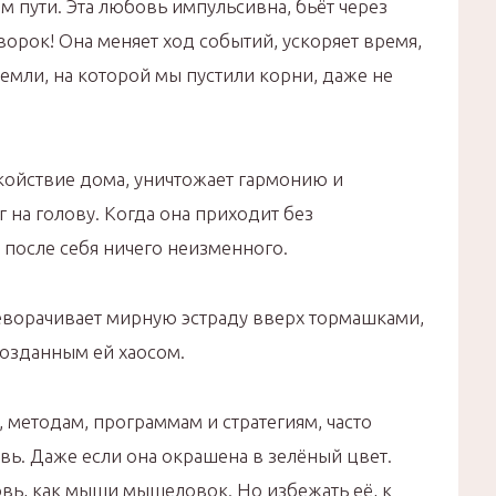
ём пути. Эта любовь импульсивна, бьёт через
ворок! Она меняет ход событий, ускоряет время,
земли, на которой мы пустили корни, даже не
ойствие дома, уничтожает гармонию и
г на голову. Когда она приходит без
 после себя ничего неизменного.
еворачивает мирную эстраду вверх тормашками,
созданным ей хаосом.
, методам, программам и стратегиям, часто
ь. Даже если она окрашена в зелёный цвет.
вь, как мыши мышеловок. Но избежать её, к