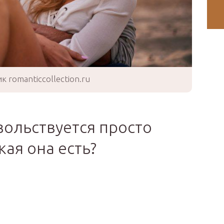
к romanticcollection.ru
вольствуется просто
кая она есть?