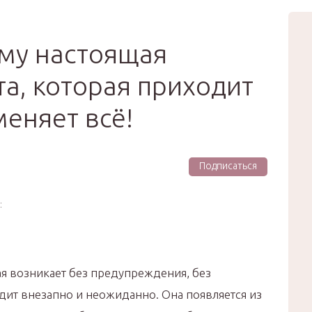
вью
Мода
Звёзды
Зд
Сертификат
ему настоящая
та, которая приходит
меняет всё!
Подписаться
:
ая возникает без предупреждения, без
одит внезапно и неожиданно. Она появляется из