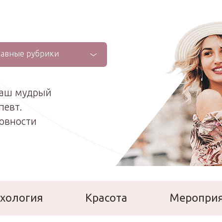
лавные рубрики
ваш мудрый
певт.
ховности
хология
Красота
Меропри
сперты
Расскажи о себе!
Ла