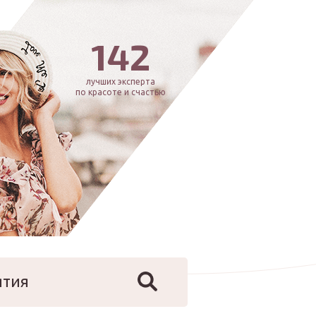
142
лучших эксперта
по красоте и счастью
ятия
йфстайл