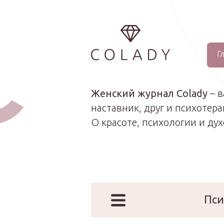
Г
...
Женский журнал Colady
– 
наставник, друг и психотера
О красоте, психологии и ду
Пси
Наши эк