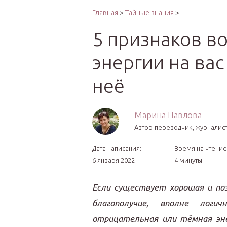
Интер
Главная
>
Тайные знания
> -
5 признаков в
энергии на вас
неё
Марина Павлова
Автор-переводчик, журналист
Дата написания:
Время на чтение
6 января 2022
4 минуты
Если существует хорошая и по
благополучие, вполне лог
отрицательная или тёмная эне