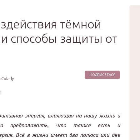
вью
Мода
Звёзды
Зд
Сертификат
оздействия тёмной
 и способы защиты от
Подписаться
 Colady
:
зитивная энергия, влияющая на нашу жизнь и
ично предположить, что также есть и
ргия. Всё в жизни имеет два полюса или две