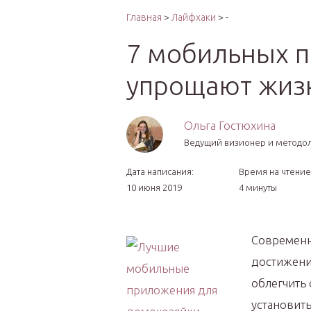
Интер
Главная
>
Лайфхаки
> -
7 мобильных п
упрощают жиз
Ольга Гостюхина
Ведущий визионер и методо
Дата написания:
Время на чтение
10 июня 2019
4 минуты
Современн
достижения
облегчить
установить