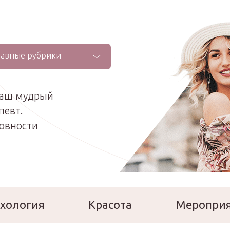
лавные рубрики
ваш мудрый
певт.
ховности
хология
Красота
Меропри
сперты
Расскажи о себе!
Ла