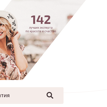
142
лучших эксперта
по красоте и счастью
ятия
йфстайл