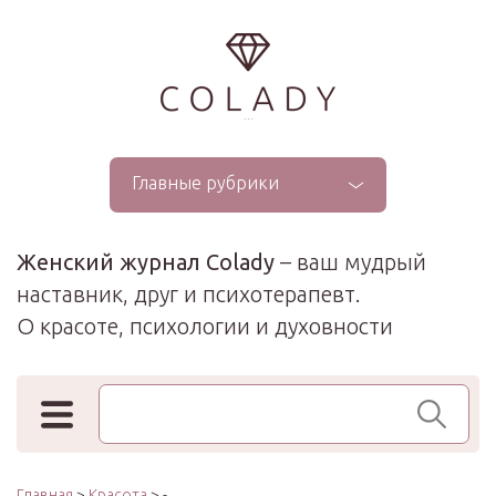
...
Главные рубрики
Женский журнал Colady
– ваш мудрый
наставник, друг и психотерапевт.
О красоте, психологии и духовности
Поиск по сайту
Главная
>
Красота
> -