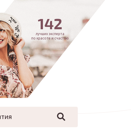
142
лучших эксперта
по красоте и счастью
ятия
йфстайл