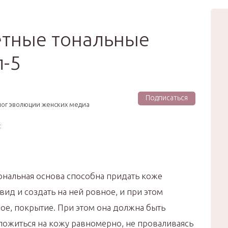
вью
Мода
Звёзды
Зд
Сертификат
тные тональные
п-5
Подписаться
лог эволюции женских медиа
:
ональная основа способна придать коже
ид и создать на ней ровное, и при этом
ое, покрытие. При этом она должна быть
 ложиться на кожу равномерно, не проваливаясь