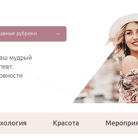
лавные рубрики
ваш мудрый
певт.
ховности
хология
Красота
Меропри
сперты
Расскажи о себе!
Ла