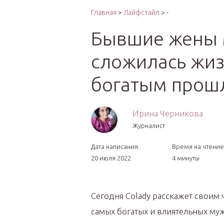
Интер
Главная
>
Лайфстайл
> -
Бывшие жены 
сложилась жиз
богатым про
Ирина Черникова
Журналист
Дата написания:
Время на чтение
20 июля 2022
4 минуты
Сегодня Colady расскажет своим 
самых богатых и влиятельных му