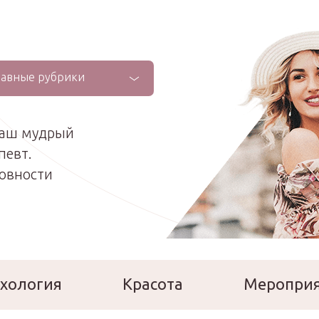
лавные рубрики
ваш мудрый
певт.
ховности
хология
Красота
Меропри
сперты
Расскажи о себе!
Ла