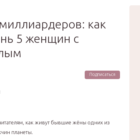
вью
Мода
Звёзды
Зд
Сертификат
миллиардеров: как
нь 5 женщин с
шлым
Подписаться
:
читателям, как живут бывшие жёны одних из
жчин планеты.