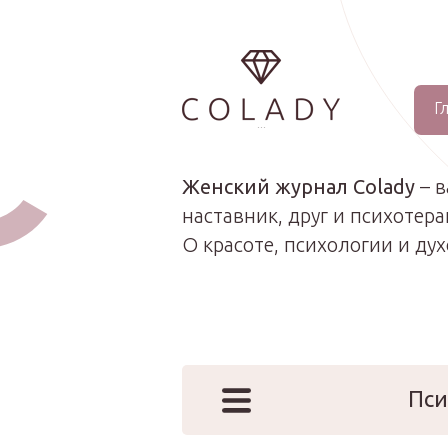
Г
...
Женский журнал Colady
– 
наставник, друг и психотера
О красоте, психологии и ду
Пси
Наши эк