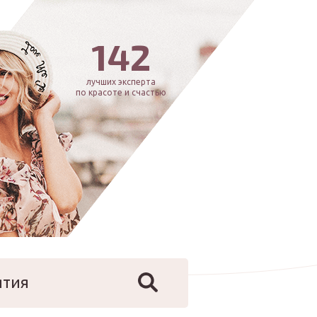
142
лучших эксперта
по красоте и счастью
ятия
йфстайл