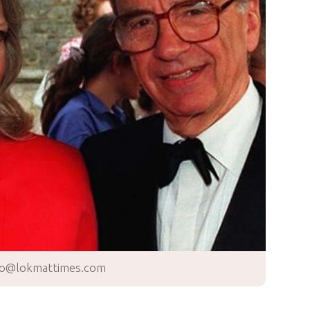
о@lokmattimes.com