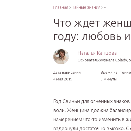
Интер
Главная
>
Тайные знания
> -
Что ждет женщ
году: любовь и
Наталья Капцова
Основатель журнала Colady, р
Дата написания:
Время на чтение
4 мая 2019
3 минуты
Год Свиньи для огненных знаков
воли. Женщина должна балансиро
намерением что-то изменить в жи
вздернули достаточно высоко.
С