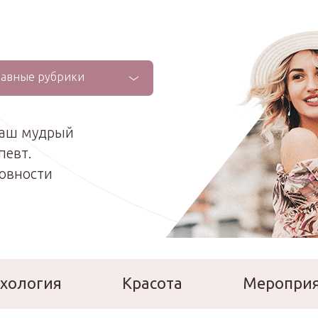
лавные рубрики
ваш мудрый
певт.
ховности
хология
Красота
Меропри
сперты
Расскажи о себе!
Ла