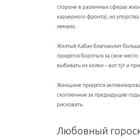
стороне в различных сферах жизн
карьерного фронта), но упорств
немало.
Желтый Кабан благоволит больше
придется бороться за свое место 
выбивать из колеи – вот тут и пр
Женщине придется активизироват
скопленные за предыдущие годы 
рисковать.
Любовный горос