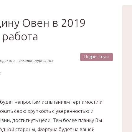
вью
Мода
Звёзды
Зд
Сертификат
ину Овен в 2019
 работа
Подписаться
едактор, психолог, журналист
:
 будет непростым испытанием терпимости и
вать свою хрупкость с уверенностью и
зни, достигнуть цели. Тем более планку Вы
 одной стороны, Фортуна будет на вашей