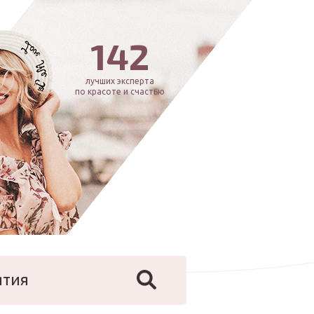
142
лучших эксперта
по красоте и счастью
ятия
йфстайл