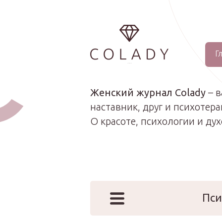
Г
...
Женский журнал Colady
– 
наставник, друг и психотера
О красоте, психологии и ду
Пси
Наши эк