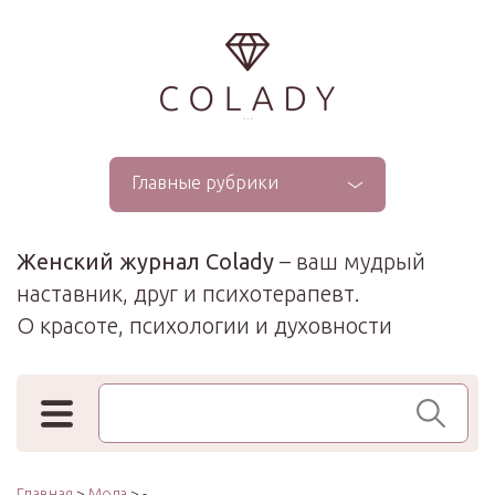
...
Главные рубрики
Женский журнал Colady
– ваш мудрый
наставник, друг и психотерапевт.
О красоте, психологии и духовности
Поиск по сайту
Главная
>
Мода
> -