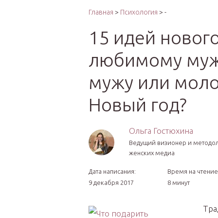
Интер
Главная
>
Психология
> -
15 идей новог
любимому муж
мужу или моло
Новый год?
Ольга Гостюхина
Ведущий визионер и методо
женских медиа
Дата написания:
Время на чтение
9 декабря 2017
8 минут
Тра