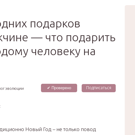
вью
Мода
Звёзды
Зд
Сертификат
одних подарков
чине — что подарить
дому человеку на
Подписаться
✔ Проверено
лог эволюции
:
диционно Новый Год – не только повод