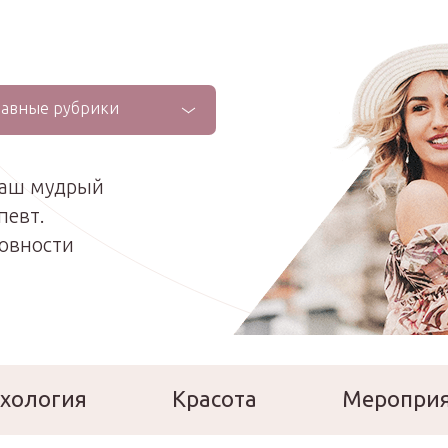
лавные рубрики
ваш мудрый
певт.
ховности
хология
Красота
Меропри
сперты
Расскажи о себе!
Ла