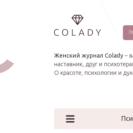
Г
...
Женский журнал Colady
– 
наставник, друг и психотера
О красоте, психологии и ду
Пси
Наши эк