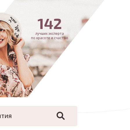
142
лучших эксперта
по красоте и счастью
ятия
йфстайл