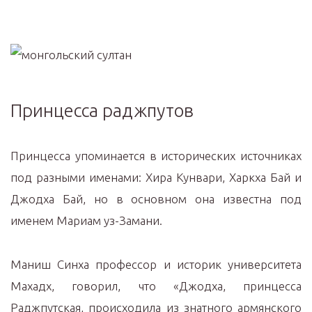
Принцесса раджпутов
Принцесса упоминается в исторических источниках
под разными именами: Хира Кунвари, Харкха Бай и
Джодха Бай, но в основном она известна под
именем Мариам уз-Замани.
Маниш Синха профессор и историк университета
Махадх, говорил, что «Джодха, принцесса
Раджпутская, происходила из знатного армянского