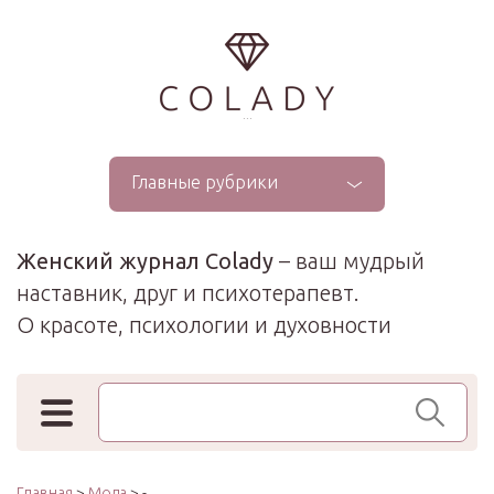
...
Главные рубрики
Женский журнал Colady
– ваш мудрый
наставник, друг и психотерапевт.
О красоте, психологии и духовности
Поиск по сайту
Главная
>
Мода
> -