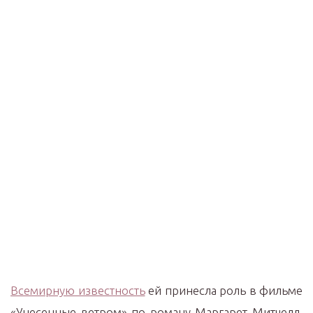
Всемирную известность
ей принесла роль в фильме
«Унесенные ветром» по роману Маргарет Митчелл,