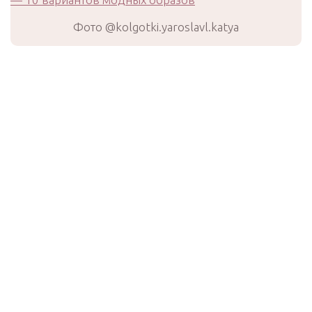
Фото @kolgotki.yaroslavl.katya