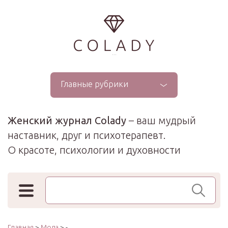
...
Главные рубрики
Женский журнал Colady
– ваш мудрый
наставник, друг и психотерапевт.
О красоте, психологии и духовности
Поиск по сайту
Главная
>
Мода
> -