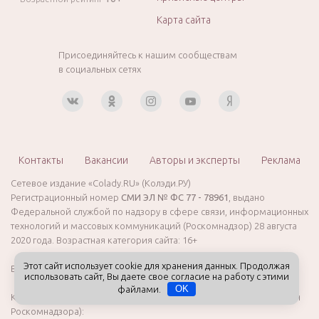
Карта сайта
Присоединяйтесь к нашим сообществам
в социальных сетях
Контакты
Вакансии
Авторы и эксперты
Реклама
Сетевое издание «Colady.RU» (Колэди.РУ)
Регистрационный номер
СМИ ЭЛ № ФС 77 - 78961
, выдано
Федеральной службой по надзору в сфере связи, информационных
технологий и массовых коммуникаций (Роскомнадзор) 28 августа
2020 года. Возрастная категория сайта: 16+
Этот сайт использует cookie для хранения данных. Продолжая
Время работы редакции: пн — пт, 10:00 — 19:00
использовать сайт, Вы даете свое согласие на работу с этими
файлами.
OK
Контактные данные для государственных органов (в том числе, для
Роскомнадзора):