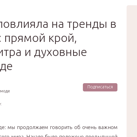
вью
Мода
Звёзды
Зд
Сертификат
повлияла на тренды в
 прямой крой,
итра и духовные
жде
Подписаться
о моде
:
де: мы продолжаем говорить об очень важном
всего мира. Начало было положено предыдущей