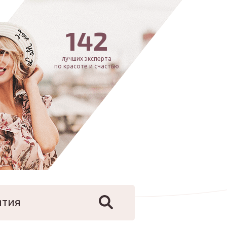
142
лучших эксперта
по красоте и счастью
ятия
йфстайл