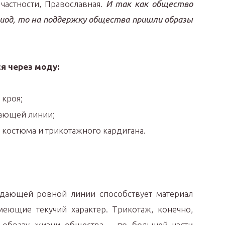
 частности, Православная.
И так как общество
риод, то на поддержку общества пришли образы
я через моду:
 кроя;
дающей линии;
 костюма и трикотажного кардигана.
дающей ровной линии способствует материал
имеющие текучий характер. Трикотаж, конечно,
 образу жизни общества – по большей части