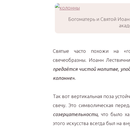
Богоматерь и Святой Иоан
акад
Святые часто похожи на «г
свечеобразны. Иоанн Лествичник
предаётся чистой молитве, упод
колонне».
Так вот вертикальная поза устой
свечу. Это символическая пере
созерцательности,
что было ха
этого искусства всегда был на в