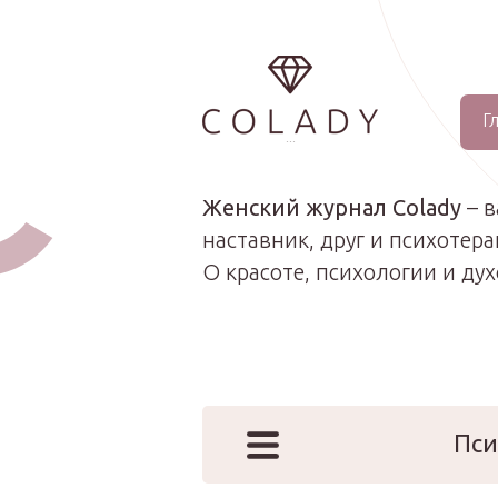
Г
...
Женский журнал Colady
– 
наставник, друг и психотера
О красоте, психологии и ду
Пси
Наши эк