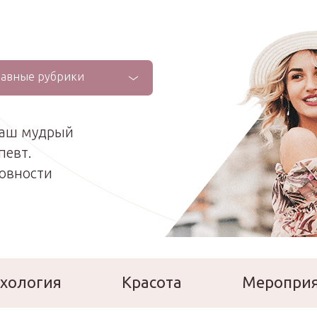
лавные рубрики
ваш мудрый
певт.
ховности
хология
Красота
Меропри
сперты
Расскажи о себе!
Ла