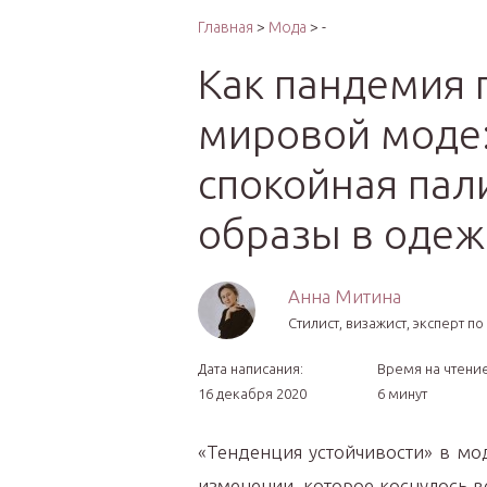
Интер
Главная
>
Мода
> -
Как пандемия 
мировой моде:
спокойная пал
образы в оде
Анна Митина
Стилист, визажист, эксперт п
Дата написания:
Время на чтение
16 декабря 2020
6 минут
«Тенденция устойчивости» в мо
изменении, которое коснулось 