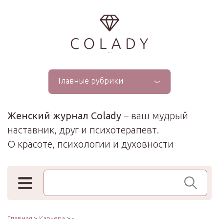
...
Главные рубрики
Женский журнал Colady
– ваш мудрый
наставник, друг и психотерапевт.
О красоте, психологии и духовности
Поиск по сайту
Главная
>
Карьера
> -