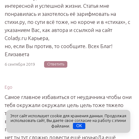
интересной и успешной жизни. Статья мне
понравилась и захотелось её зарифмовать на
стихи.ру, по сути всё тоже, но короче и в «стихах», с
указанием Вас, как автора и ссылкой на сайт
Colady.ru Карьера,
но, если Вы против, то сообщите. Всех Благ!
Елизавета
Ответить
6 сентября 2019
Ego
Самое главное избавиться от неудачника чтобы они
тебя окружали окружали цель цель тоже тяжело
тяжело сформулировать что ты хочешь вроде бы
Этот сайт использует cookie для хранения данных. Продолжая
все понятно что хочешь или доску желаний
использовать сайт, Вы даете свое согласие на работу с этими
файлами.
OK
постоянно крутится вертится хочу такую черту или
нет ты тут сложно довести ещё ночьюДа ещё