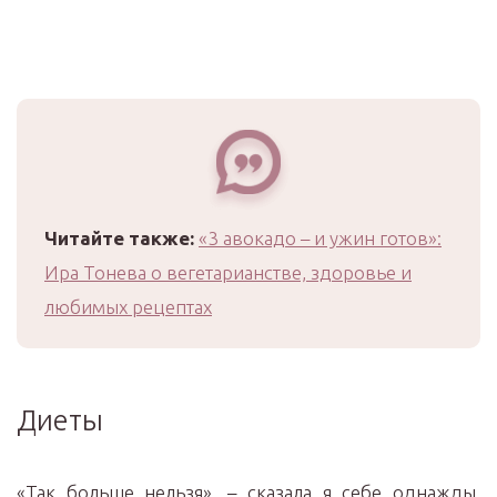
Читайте также:
«3 авокадо – и ужин готов»:
Ира Тонева о вегетарианстве, здоровье и
любимых рецептах
Диеты
«Так больше нельзя», – сказала я себе однажды,