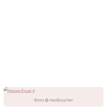
Фото @ mariiboucher