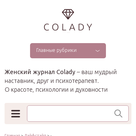
...
Главные рубрики
Женский журнал Colady
– ваш мудрый
наставник, друг и психотерапевт.
О красоте, психологии и духовности
Поиск по сайту
Главная
>
Лайфстайл
> -